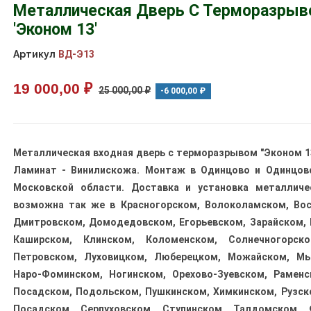
Металлическая Дверь С Терморазрыв
'Эконом 13'
Артикул
ВД-Э13
19 000,00 ₽
25 000,00 ₽
-6 000,00 ₽
Металлическая входная дверь с терморазрывом "Эконом 1
Ламинат - Винилискожа. Монтаж в Одинцово и Одинцов
Московской области. Доставка и установка металличе
возможна так же в Красногорском, Волоколамском, Вос
Дмитровском, Домодедовском, Егорьевском, Зарайском, 
Каширском, Клинском, Коломенском, Солнечногорско
Петровском, Луховицком, Люберецком, Можайском, М
Наро-Фоминском, Ногинском, Орехово-Зуевском, Раменс
Посадском, Подольском, Пушкинском, Химкинском, Рузско
Посадском, Серпуховском, Ступинском, Талдомском, 